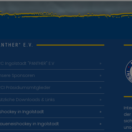
NTHER" E.V.
RC Ingolstadt "PANTHER" E.V
nsere Sponsoren
RCI Präsidiumsmitglieder
ützliche Downloads & Links
Inte
ishockey in Ingolstadt
der 
sich
raueneishockey in Ingolstadt
uns