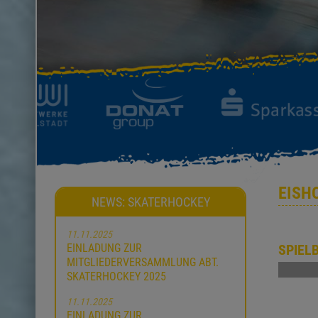
EISH
NEWS: SKATERHOCKEY
11.11.2025
EINLADUNG ZUR
SPIEL
MITGLIEDERVERSAMMLUNG ABT.
SKATERHOCKEY 2025
11.11.2025
EINLADUNG ZUR