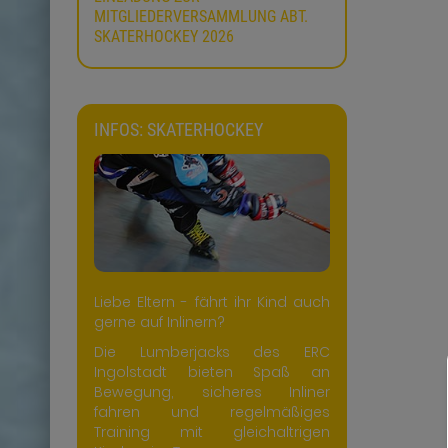
MITGLIEDERVERSAMMLUNG ABT.
SKATERHOCKEY 2026
INFOS: SKATERHOCKEY
Liebe Eltern - fährt ihr Kind auch
gerne auf Inlinern?
Die Lumberjacks des ERC
Ingolstadt bieten Spaß an
Bewegung, sicheres Inliner
fahren und regelmäßiges
Training mit gleichaltrigen