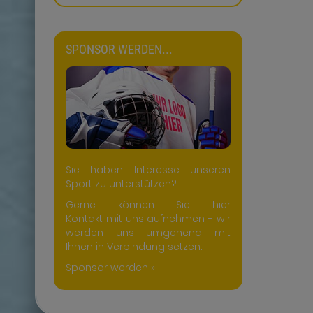
SPONSOR WERDEN...
Sie haben Interesse unseren
Sport zu unterstützen?
Gerne können Sie hier
Kontakt mit uns aufnehmen - wir
werden uns umgehend mit
Ihnen in Verbindung setzen.
Sponsor werden »