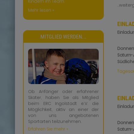
Kindern im Team.
..weiter
Mehr lesen »
EINLA
Einladu
MITGLIED WERDEN...
Donners
Saturn
Südlich
Tagesor
Ob Anfänger oder erfahrener
Skater, haben Sie als Mitglied
EINLA
beim ERC Ingolstadt e:V. die
Einladu
Möglichkeit, aktiv an einer der
von uns angebotenen
Sportarten teilzunehmen.
Donners
Erfahren Sie mehr »
Saturn