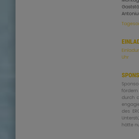
Montag
Gaststä
Antoniu
Tagesor
EINLA
Einladu
Uhr
SPONS
Sponsor
fördern
durch d
engagie
des ERC
Unterst
hätte n