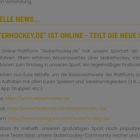
 in Verbindung.
ELLE NEWS...
TERHOCKEY.DE" IST ONLINE - TEILT DIE NEU
 Online-Plattform "Skaterhockey.de" hat unsere Sportart ab
führen. Eltern erfahren Wissenswertes über Skaterhockey, i
tionen zum Einstieg in unseren Sport, ein regelmäßiger Podcas
uchen nun Eure Mithilfe, um die Basisreichweite der Plattform so
Auftritten mit allen Euren Spielern und Vereinsmitgliedern (z.B.
 App Gruppen etc.).
te:
https://www.skaterhockey.de
ok:
https://www.facebook.com/skaterhockey.de/
ram:
https://www.instagram.com/skaterhockey.de/
 dass Ihr mithelft, unseren großartigen Sport noch popul
ne Team lässt unsere Skaterhockey-Community reicher und 