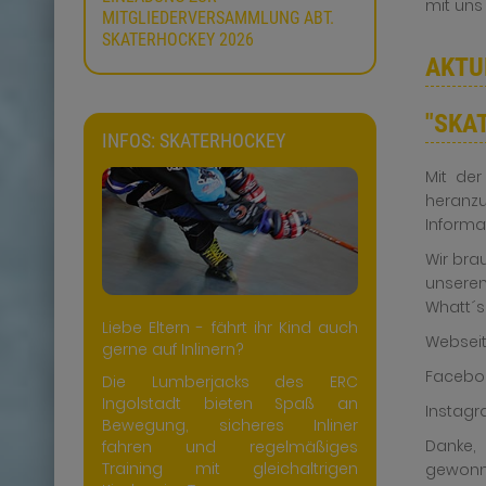
mit uns
MITGLIEDERVERSAMMLUNG ABT.
SKATERHOCKEY 2026
AKTU
"SKA
INFOS: SKATERHOCKEY
Mit der
heranzu
Informa
Wir bra
unseren 
Whatt´s
Liebe Eltern - fährt ihr Kind auch
Websei
gerne auf Inlinern?
Facebo
Die Lumberjacks des ERC
Ingolstadt bieten Spaß an
Instag
Bewegung, sicheres Inliner
Danke,
fahren und regelmäßiges
Training mit gleichaltrigen
gewonne