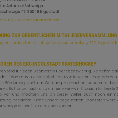
,
22
.07
.2024
um 19:00 Uhr
tte Antonius-Schwaige
sschwaige 47, 85049 Ingolstadt
dnung & Weitere Informationen
DUNG ZUR ORDENTLICHEN MITGLIEDERVERSAMMLUNG
ng zur ordentlichen Jahreshauptversammlung ERC Ingolstadt 
OREN DES ERC INGOLSTADT SKATERHOCKEY
en sind für jeden Sportverein überlebenswichtig. Sie helfen d
 das Team durch eine Vielzahl an Möglichkeiten, Programmen 
ie Förderung nicht nur Werbung zu machen, sondern er kann 
ren. Es handelt sich also um eine win-win Situation für beide 
I vor und möchten uns an dieser Steller auch noch einmal
ützung bedanken. Ohne unsere begeisterten Sponsoren wäre der
ur wenige seiner Ziele erreichen können.