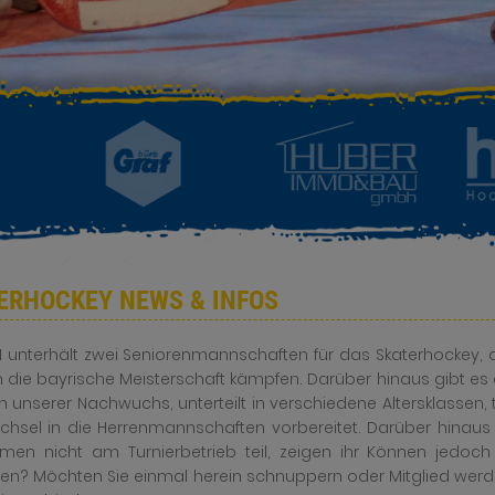
ERHOCKEY NEWS & INFOS
I unterhält zwei Seniorenmannschaften für das Skaterhockey, 
 die bayrische Meisterschaft kämpfen. Darüber hinaus gibt e
n unserer Nachwuchs, unterteilt in verschiedene Altersklassen, t
hsel in die Herrenmannschaften vorbereitet. Darüber hinaus 
men nicht am Turnierbetrieb teil, zeigen ihr Können jedoch 
n? Möchten Sie einmal herein schnuppern oder Mitglied werde