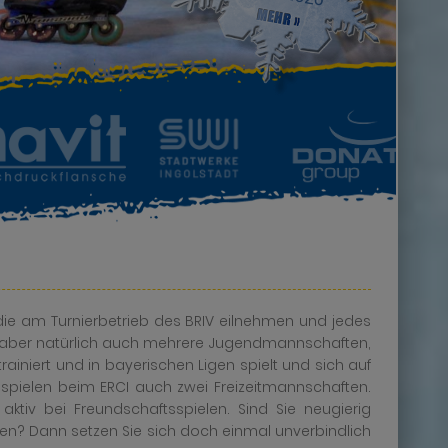
die am Turnierbetrieb des BRIV eilnehmen und jedes
s aber natürlich auch mehrere Jugendmannschaften,
rainiert und in bayerischen Ligen spielt und sich auf
spielen beim ERCI auch zwei Freizeitmannschaften.
aktiv bei Freundschaftsspielen. Sind Sie neugierig
n? Dann setzen Sie sich doch einmal unverbindlich