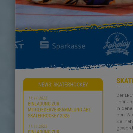
SKAT
NEWS: SKATERHOCKEY
Der ERC
11.11.2025
Jahr um
EINLADUNG ZUR
in dene
MITGLIEDERVERSAMMLUNG ABT.
den Wec
SKATERHOCKEY 2025
Sie neh
11.11.2025
geworde
EINLADUNG ZUR