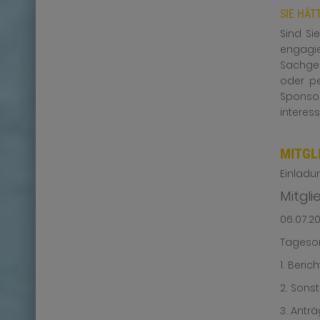
SIE HÄT
Sind Si
engagi
Sachgeg
oder p
Sponsor
interess
MITGL
Einladu
Mitgl
06.07.2
Tageso
1. Beric
2. Sons
3. Antr