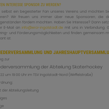
TEN INTERESSE SPONSOR ZU WERDEN?
e selbst ein begeisterter Fan unseres Vereins und möchten Si
eren? Wir freuen uns immer über neue Sponsoren, die den
enständen fördern möchten. Haben Sie Interesse? Dann setzen
er E-Mail an
info@erci-ingolstadt.de
mit uns in Verbindung. 
ing- und Förderungsmöglichkeiten und finden gemeinsam mit 
ant ist.
IEDERVERSAMMLUNG UND JAHRESHAUPTVERSAMML
ng zur
iederversammlung der Abteilung Skaterhockey
022 um 19:00 Uhr im TSV Ingolstadt-Nord (Wirffelstraße)
rdnung:
ht der Abteilungsleitung
tiges
äge