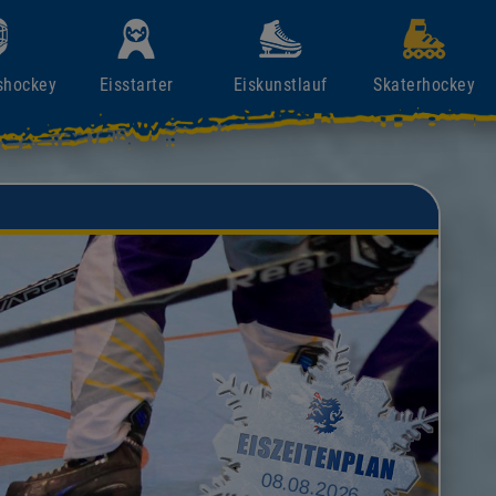
shockey
Eisstarter
Eiskunstlauf
Skaterhockey
08.08.2026