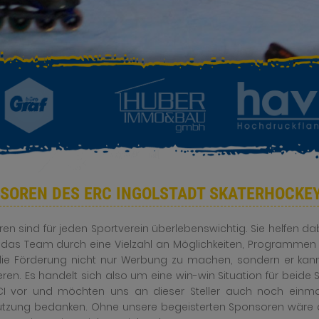
SOREN DES ERC INGOLSTADT SKATERHOCKE
en sind für jeden Sportverein überlebenswichtig. Sie helfen d
 das Team durch eine Vielzahl an Möglichkeiten, Programmen 
ie Förderung nicht nur Werbung zu machen, sondern er kann 
ren. Es handelt sich also um eine win-win Situation für beide 
I vor und möchten uns an dieser Steller auch noch einmal
ützung bedanken. Ohne unsere begeisterten Sponsoren wäre der