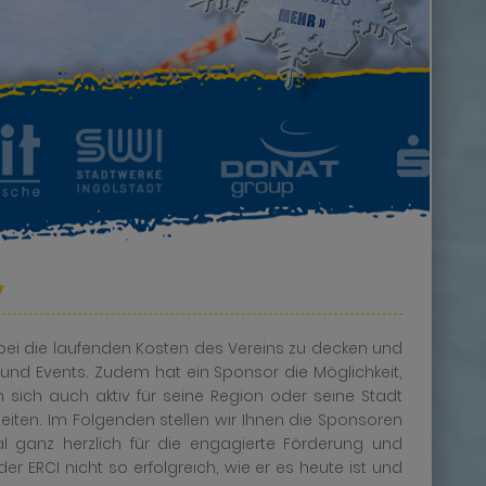
Y
abei die laufenden Kosten des Vereins zu decken und
und Events. Zudem hat ein Sponsor die Möglichkeit,
sich auch aktiv für seine Region oder seine Stadt
Seiten. Im Folgenden stellen wir Ihnen die Sponsoren
 ganz herzlich für die engagierte Förderung und
 ERCI nicht so erfolgreich, wie er es heute ist und