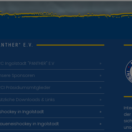
NTHER" E.V.
RC Ingolstadt "PANTHER" E.V
nsere Sponsoren
RCI Präsidiumsmitglieder
ützliche Downloads & Links
Inte
ishockey in Ingolstadt
der 
sich
raueneishockey in Ingolstadt
uns