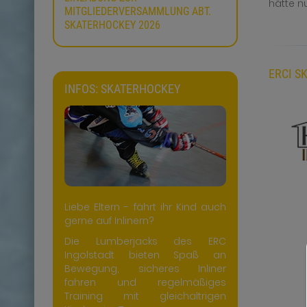
hätte n
MITGLIEDERVERSAMMLUNG ABT.
SKATERHOCKEY 2026
ERCI S
INFOS: SKATERHOCKEY
Liebe Eltern - fährt ihr Kind auch
gerne auf Inlinern?
Die Lumberjacks des ERC
Ingolstadt bieten Spaß an
Bewegung, sicheres Inliner
fahren und regelmäßiges
Training mit gleichaltrigen