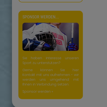
SPONSOR WERDEN...
Sie haben Interesse unseren
Sport zu unterstützen?
Gerne können Sie hier
Kontakt mit uns aufnehmen - wir
werden uns umgehend mit
Ihnen in Verbindung setzen.
Sponsor werden »