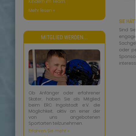
Kindern im Team.
Mehr lesen »
SIE HÄT
Sind Si
engagi
MITGLIED WERDEN...
Sachgeg
oder p
Sponsor
interess
Ob Anfänger oder erfahrener
Skater, haben Sie als Mitglied
beim ERC Ingolstadt e:V. die
Möglichkeit, aktiv an einer der
von uns angebotenen
Sportarten teilzunehmen.
Erfahren Sie mehr »