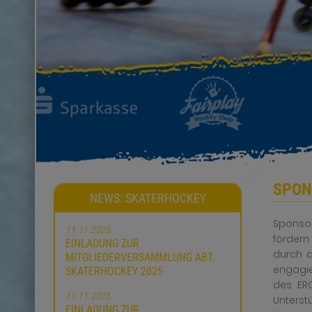
SPON
NEWS: SKATERHOCKEY
Sponsor
11.11.2025
fördern
EINLADUNG ZUR
durch d
MITGLIEDERVERSAMMLUNG ABT.
engagie
SKATERHOCKEY 2025
des ERC
11.11.2025
Unterst
EINLADUNG ZUR