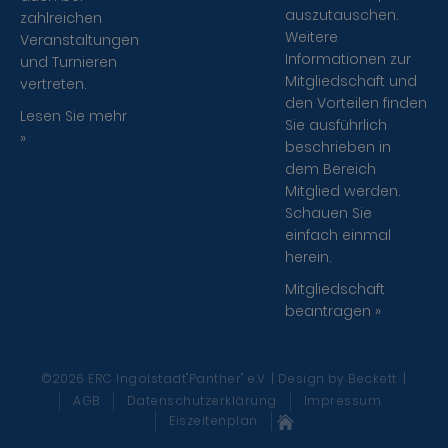
auszutauschen.
zahlreichen
Weitere
Veranstaltungen
Informationen zur
und Turnieren
Mitgliedschaft und
vertreten.
den Vorteilen finden
Lesen Sie mehr
Sie ausführlich
»
beschrieben in
dem Bereich
Mitglied werden.
Schauen Sie
einfach einmal
herein.
Mitgliedschaft
beantragen »
©2026 ERC Ingolstadt"Panther" e.V. | Design
by Beckett
|
AGB
Datenschutzerklärung
Impressum
Eiszeitenplan