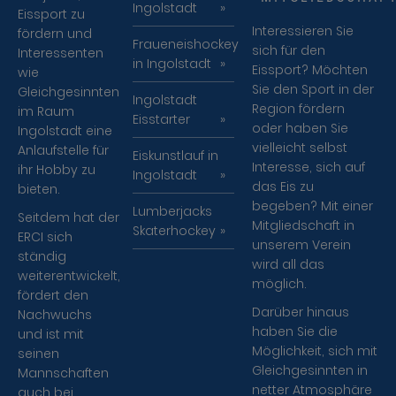
Ingolstadt
Eissport zu
Interessieren Sie
fördern und
Fraueneishockey
sich für den
Interessenten
in Ingolstadt
Eissport? Möchten
wie
Sie den Sport in der
Gleichgesinnten
Ingolstadt
Region fördern
im Raum
Eisstarter
oder haben Sie
Ingolstadt eine
vielleicht selbst
Anlaufstelle für
Eiskunstlauf in
Interesse, sich auf
ihr Hobby zu
Ingolstadt
das Eis zu
bieten.
begeben? Mit einer
Lumberjacks
Seitdem hat der
Mitgliedschaft in
Skaterhockey
ERCI sich
unserem Verein
ständig
wird all das
weiterentwickelt,
möglich.
fördert den
Darüber hinaus
Nachwuchs
haben Sie die
und ist mit
Möglichkeit, sich mit
seinen
Gleichgesinnten in
Mannschaften
netter Atmosphäre
auch bei