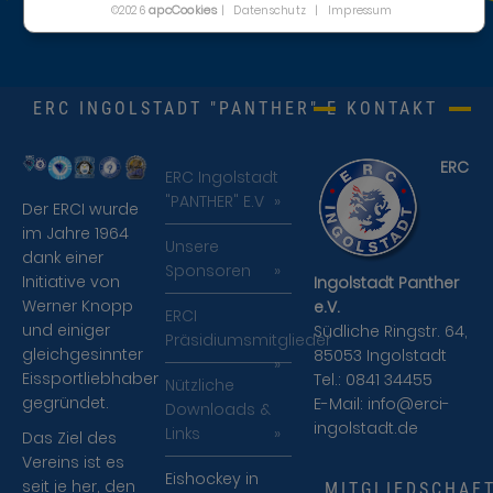
apcCookies
©2026
|
Datenschutz
|
Impressum
ERC INGOLSTADT "PANTHER" E.V.
KONTAKT
ERC
ERC Ingolstadt
"PANTHER" E.V
Der ERCI wurde
im Jahre 1964
Unsere
dank einer
Sponsoren
Initiative von
Ingolstadt Panther
Werner Knopp
e.V.
ERCI
und einiger
Südliche Ringstr. 64,
Präsidiumsmitglieder
gleichgesinnter
85053 Ingolstadt
Eissportliebhaber
Tel.: 0841 34455
Nützliche
gegründet.
E-Mail:
info@erci-
Downloads &
ingolstadt.de
Links
Das Ziel des
Vereins ist es
Eishockey in
seit je her, den
MITGLIEDSCHAF