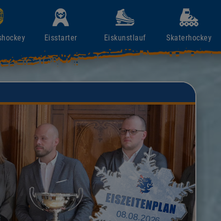
shockey
Eisstarter
Eiskunstlauf
Skaterhockey
08.08.2026