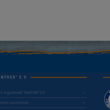
NTHER" E.V.
RC Ingolstadt "PANTHER" E.V
nsere Sponsoren