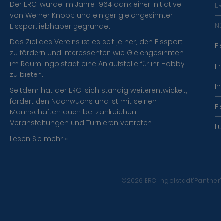
Der ERCI wurde im Jahre 1964 dank einer Initiative
E
von Werner Knopp und einiger gleichgesinnter
N
Eissportliebhaber gegründet.
Das Ziel des Vereins ist es seit je her, den Eissport
E
zu fördern und Interessenten wie Gleichgesinnten
im Raum Ingolstadt eine Anlaufstelle für ihr Hobby
F
zu bieten.
I
Seitdem hat der ERCI sich ständig weiterentwickelt,
fördert den Nachwuchs und ist mit seinen
E
Mannschaften auch bei zahlreichen
Veranstaltungen und Turnieren vertreten.
L
Lesen Sie mehr »
©2026 ERC Ingolstadt"Panther" 