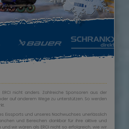
m ERCI nicht anders. Zahlreiche Sponsoren aus der
l oder auf anderem Wege zu unterstützen. So werden
kt.
 des Eissports und unseres Nachwuchses unerlässlich
ranchen und Bereichen dankbar für ihre aktive und
 und wir wären als ERCI nicht so erfolgreich, wie wir