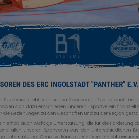
SOREN DES ERC INGOLSTADT "PANTHER" E.V.
er Sportverein lebt von seinen Sponsoren. Das ist auch bei
haben sich dazu entschieden, unseren Eisportverein finanziel
ur die Beziehungen zu den Geschäften und zu der Region gestär
ein erhält auch wichtige Unterstützung, die für die Förderung
r sind allen unseren Sponsoren aus den unterschiedlichen B
ige Unterstützung. Ohne sie könnte unser Verein nicht existieren