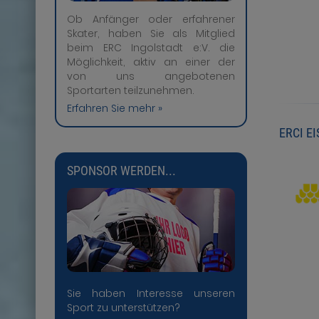
Ob Anfänger oder erfahrener
Skater, haben Sie als Mitglied
beim ERC Ingolstadt e:V. die
Möglichkeit, aktiv an einer der
von uns angebotenen
Sportarten teilzunehmen.
Erfahren Sie mehr »
ERCI E
SPONSOR WERDEN...
Sie haben Interesse unseren
Sport zu unterstützen?