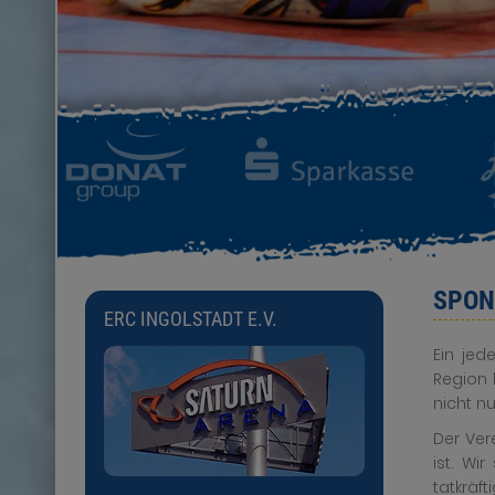
SPON
ERC INGOLSTADT E.V.
Ein jed
Region 
nicht n
Der Ver
ist. Wi
tatkräft