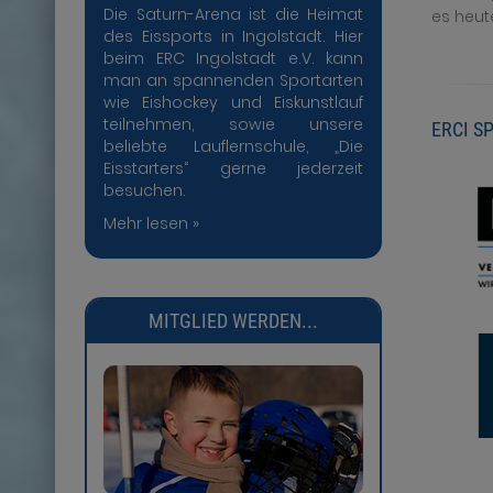
Die Saturn-Arena ist die Heimat
es heut
des Eissports in Ingolstadt. Hier
beim ERC Ingolstadt e.V. kann
man an spannenden Sportarten
wie Eishockey und Eiskunstlauf
teilnehmen, sowie unsere
ERCI S
beliebte Lauflernschule, „Die
Eisstarters“ gerne jederzeit
besuchen.
Mehr lesen »
MITGLIED WERDEN...