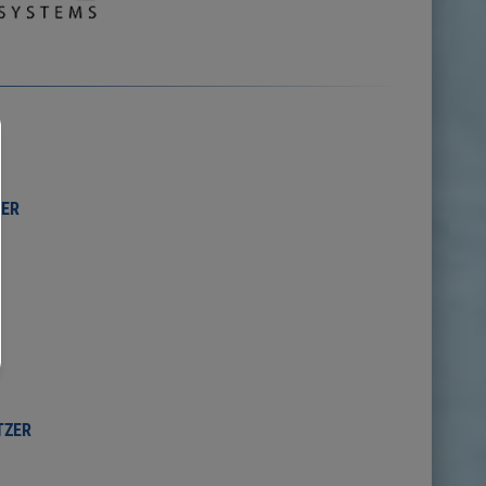
ER
TZER