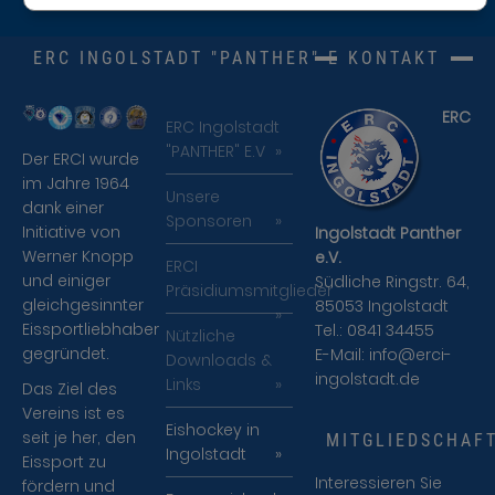
ERC INGOLSTADT "PANTHER" E.V.
KONTAKT
ERC
ERC Ingolstadt
"PANTHER" E.V
Der ERCI wurde
im Jahre 1964
Unsere
dank einer
Sponsoren
Initiative von
Ingolstadt Panther
Werner Knopp
e.V.
ERCI
und einiger
Südliche Ringstr. 64,
Präsidiumsmitglieder
gleichgesinnter
85053 Ingolstadt
Eissportliebhaber
Tel.: 0841 34455
Nützliche
gegründet.
E-Mail:
info@erci-
Downloads &
ingolstadt.de
Links
Das Ziel des
Vereins ist es
Eishockey in
seit je her, den
MITGLIEDSCHAF
Ingolstadt
Eissport zu
Interessieren Sie
fördern und