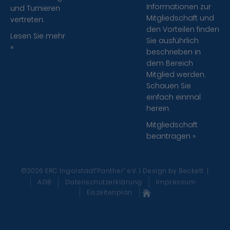
Informationen zur
und Turnieren
Mitgliedschaft und
vertreten.
den Vorteilen finden
Lesen Sie mehr
Sie ausführlich
»
beschrieben in
dem Bereich
Mitglied werden.
Schauen Sie
einfach einmal
herein.
Mitgliedschaft
beantragen »
©2026 ERC Ingolstadt"Panther" e.V. | Design
by Beckett
|
AGB
Datenschutzerklärung
Impressum
Eiszeitenplan