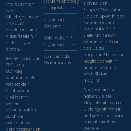
Fraueneishockey
sich für den
Interessenten
in Ingolstadt
Eissport? Möchten
wie
Sie den Sport in der
Gleichgesinnten
Ingolstadt
Region fördern
im Raum
Eisstarter
oder haben Sie
Ingolstadt eine
vielleicht selbst
Anlaufstelle für
Eiskunstlauf in
Interesse, sich auf
ihr Hobby zu
Ingolstadt
das Eis zu
bieten.
begeben? Mit einer
Lumberjacks
Seitdem hat der
Mitgliedschaft in
Skaterhockey
ERCI sich
unserem Verein
ständig
wird all das
weiterentwickelt,
möglich.
fördert den
Darüber hinaus
Nachwuchs
haben Sie die
und ist mit
Möglichkeit, sich mit
seinen
Gleichgesinnten in
Mannschaften
netter Atmosphäre
auch bei
auszutauschen.
zahlreichen
Weitere
Veranstaltungen