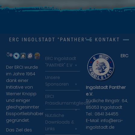
ERC INGOLSTADT "PANTHER" E.V.
KONTAKT
ERC
ERC Ingolstadt
"PANTHER" E.V
Der ERCI wurde
im Jahre 1964
Unsere
dank einer
Sponsoren
Initiative von
Ingolstadt Panther
Werner Knopp
e.V.
ERCI
und einiger
Südliche Ringstr. 64,
Präsidiumsmitglieder
gleichgesinnter
85053 Ingolstadt
Eissportliebhaber
Tel.: 0841 34455
Nützliche
gegründet.
E-Mail:
info@erci-
Downloads &
ingolstadt.de
Links
Das Ziel des