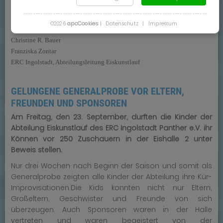
Meldeschluss ist der 14.10.2022.
apcCookies
©2026
|
Datenschutz
|
Impressum
Mit sportlichen Grüßen aus Ingolstadt
Christine R. Bauer
Franziska Zontar
ERC Ingolstadt, Abteilungsleitung Eiskunstlauf
GELUNGENE GENERALPROBE VOR ELTERN,
FREUNDEN UND SPONSOREN
Am Freitag, den 23. September, durften die Kinder der
Abteilung Eiskunstlauf des ERC Ingolstadt Panther e.V. ihr
Können vor 250 Zuschauern in der Eishalle 2 unter
Beweis stellen.
Nur drei Wochen nach Beginn der Saison und somit als
Generalprobe zeigten alle Kinder der Abteilung ihre Kür-
Improvisationen.Die Kids konnten nicht nur Eltern,
Großeltern, Geschwister und Freunde von sich
überzeugen. Auch Sponsoren waren in der Halle
vertreten und waren begeistert von der