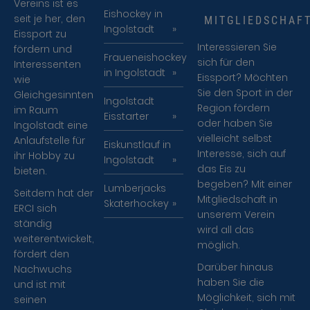
Vereins ist es
Eishockey in
seit je her, den
MITGLIEDSCHAF
Ingolstadt
Eissport zu
Interessieren Sie
fördern und
Fraueneishockey
sich für den
Interessenten
in Ingolstadt
Eissport? Möchten
wie
Sie den Sport in der
Gleichgesinnten
Ingolstadt
Region fördern
im Raum
Eisstarter
oder haben Sie
Ingolstadt eine
vielleicht selbst
Anlaufstelle für
Eiskunstlauf in
Interesse, sich auf
ihr Hobby zu
Ingolstadt
das Eis zu
bieten.
begeben? Mit einer
Lumberjacks
Seitdem hat der
Mitgliedschaft in
Skaterhockey
ERCI sich
unserem Verein
ständig
wird all das
weiterentwickelt,
möglich.
fördert den
Darüber hinaus
Nachwuchs
haben Sie die
und ist mit
Möglichkeit, sich mit
seinen