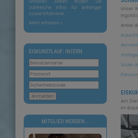
SCHAN
unseren Seiten finden Sie
zahlreiche Infos für Anfänger
Unser W
sowie Erfahrene.
Ingolsta
Mehr erfahren »
Anbei d
Ausschr
Anmeld
EISKUNSTLAUF: INTERN
Vorlage
Scale o
Parcour
EISKU
Anmelden
Am Dien
im Baye
MITGLIED WERDEN...