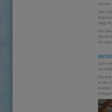
Kür am 
Sein Ta
Eiskuns
zeigt d
Die Deu
Sports 
ist Cap
UNTER
Zum wie
auswärt
Die ers
in der 
starken
Kategor