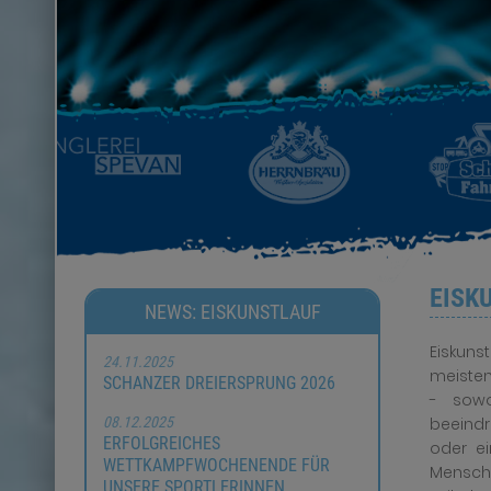
EISK
NEWS: EISKUNSTLAUF
Eiskuns
24.11.2025
meisten
SCHANZER DREIERSPRUNG 2026
- sow
08.12.2025
beeindr
ERFOLGREICHES
oder ei
WETTKAMPFWOCHENENDE FÜR
Mensche
UNSERE SPORTLERINNEN