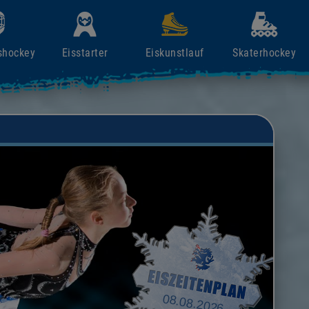
shockey
Eisstarter
Eiskunstlauf
Skaterhockey
08.08.2026