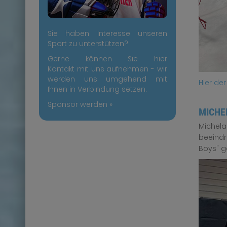
Sie haben Interesse unseren
Sport zu unterstützen?
Gerne können Sie hier
Kontakt mit uns aufnehmen - wir
werden uns umgehend mit
Hier de
Ihnen in Verbindung setzen.
Sponsor werden »
MICHE
Michel
beeindr
Boys" g