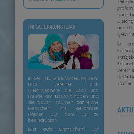
Teil de
profess
auch be
Gleich
INFOS: EISKUNSTLAUF
und die
gekonnt
Bei un
Eiskun
ausgeb
Eiskuns
Verein 
dafür b
In der Eiskunstlaufabteilung beim
Trainer.
ERCI vereinen sich
Gleichgesinnte, die Spaß und
Freude am Eissport haben und
die davon Träumen, zahlreiche
Menschen mit gekonnten
AKTU
Figuren auf dem Eis zu
beeindrucken.
Lust aufs Mitmachen? Auf