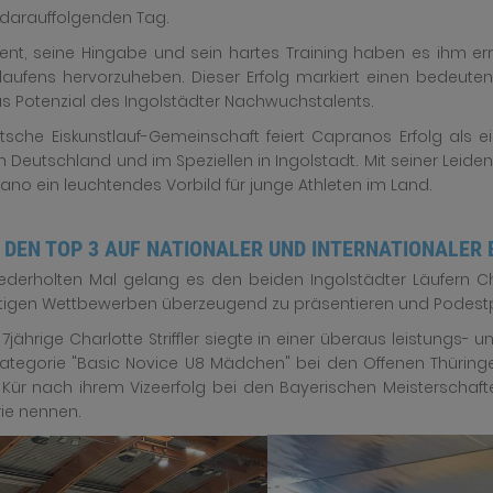
darauffolgenden Tag.
lent, seine Hingabe und sein hartes Training haben es ihm er
tlaufens hervorzuheben. Dieser Erfolg markiert einen bedeute
as Potenzial des Ingolstädter Nachwuchstalents.
tsche Eiskunstlauf-Gemeinschaft feiert Capranos Erfolg als
in Deutschland und im Speziellen in Ingolstadt. Mit seiner Lei
rano ein leuchtendes Vorbild für junge Athleten im Land.
 DEN TOP 3 AUF NATIONALER UND INTERNATIONALER 
derholten Mal gelang es den beiden Ingolstädter Läufern Cha
igen Wettbewerben überzeugend zu präsentieren und Podestpl
t 7jährige Charlotte Striffler siegte in einer überaus leistung
Kategorie "Basic Novice U8 Mädchen" bei den Offenen Thüringer
 Kür nach ihrem Vizeerfolg bei den Bayerischen Meisterschafte
ie nennen.