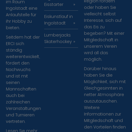
Region fördern
im Raum
Eisstarter
oder haben Sie
Ingolstadt eine
vielleicht selbst
Anlaufstelle für
Eiskunstlauf in
Interesse, sich auf
ihr Hobby zu
Ingolstadt
das Eis zu
bieten.
begeben? Mit einer
Lumberjacks
Seitdem hat der
Mitgliedschaft in
Skaterhockey
ERCI sich
unserem Verein
ständig
wird all das
weiterentwickelt,
möglich.
fördert den
Darüber hinaus
Nachwuchs
haben Sie die
und ist mit
Möglichkeit, sich mit
seinen
Gleichgesinnten in
Mannschaften
netter Atmosphäre
auch bei
auszutauschen.
zahlreichen
Weitere
Veranstaltungen
Informationen zur
und Turnieren
Mitgliedschaft und
vertreten.
den Vorteilen finden
Lesen Sie mehr