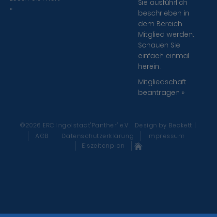
Sie ausführlich
»
beschrieben in
dem Bereich
Mitglied werden.
Schauen Sie
einfach einmal
herein.
Mitgliedschaft
beantragen »
©2026 ERC Ingolstadt"Panther" e.V. | Design
by Beckett
|
AGB
Datenschutzerklärung
Impressum
Eiszeitenplan