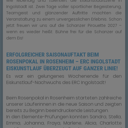
wie lebendig und talentiert die Eiskunstlaufszene in
Ingolstadt ist. Zwei Tage voller sportlicher Begeisterung,
Teamgeist und glänzender Auftritte machten die
Veranstaltung zu einem unvergesslichen Erlebnis. Schon
jetzt freuen wir uns auf die Schanzer Pirouette 2027 –
wenn es wieder heißt: Bühne frei für die Schanzer auf
dem Eis!
ERFOLGREICHER SAISONAUFTAKT BEIM
ROSENPOKAL IN ROSENHEIM – ERC INGOLSTADT
EISKUNSTLAUF ÜBERZEUGT AUF GANZER LINIE!
Es war ein gelungenes Wochenende für den
Eiskunstlauf-Nachwuchs des ERC Ingolstadt!
Beim Rosenpokal in Rosenheim starteten zahlreiche
unserer Läuferinnen in die neue Saison und zeigten
bereits zu Beginn beeindruckende Leistungen.
In den Elemente-Prüfungen konnten Sandra, Stella,
Emma, Johanna, Fraya, Marlene, Alicia, Charlotte