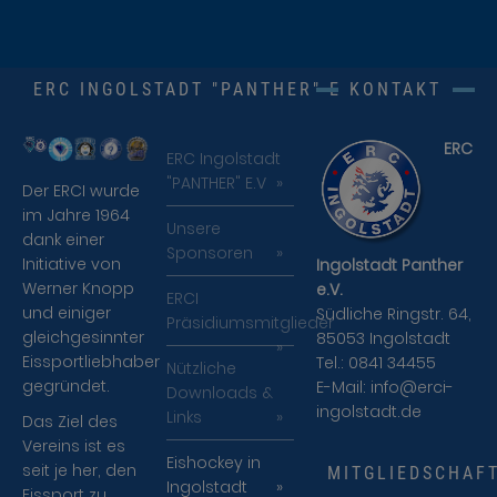
ERC INGOLSTADT "PANTHER" E.V.
KONTAKT
ERC
ERC Ingolstadt
"PANTHER" E.V
Der ERCI wurde
im Jahre 1964
Unsere
dank einer
Sponsoren
Initiative von
Ingolstadt Panther
Werner Knopp
e.V.
ERCI
und einiger
Südliche Ringstr. 64,
Präsidiumsmitglieder
gleichgesinnter
85053 Ingolstadt
Eissportliebhaber
Tel.: 0841 34455
Nützliche
gegründet.
E-Mail:
info@erci-
Downloads &
ingolstadt.de
Links
Das Ziel des
Vereins ist es
Eishockey in
seit je her, den
MITGLIEDSCHAF
Ingolstadt
Eissport zu