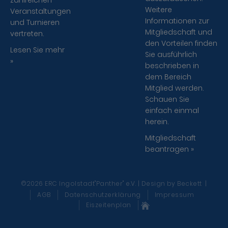
zahlreichen
Weitere
Veranstaltungen
Informationen zur
und Turnieren
Mitgliedschaft und
vertreten.
den Vorteilen finden
Lesen Sie mehr
Sie ausführlich
»
beschrieben in
dem Bereich
Mitglied werden.
Schauen Sie
einfach einmal
herein.
Mitgliedschaft
beantragen »
©2026 ERC Ingolstadt"Panther" e.V. | Design
by Beckett
|
AGB
Datenschutzerklärung
Impressum
Eiszeitenplan