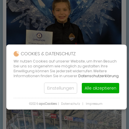
COOKIES & DATENSCHUTZ
Wir nutzen Cookies auf unserer Website, um Ihren Besuch
bei uns so angenehm wie möglich zu gestalten. Ihre
Einwilligung können Sie jederzeit widerrufen. Weitere
Informationen finden Sie in unserer
Datenschutzerklärung
.
Einstellungen
Alle akzeptieren
apcCookies
©2026
|
Datenschutz
|
Impressum