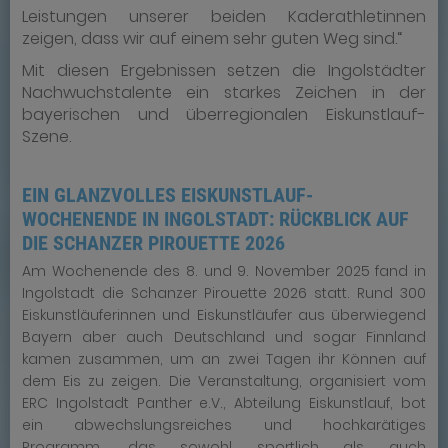
Leistungen unserer beiden Kaderathletinnen
zeigen, dass wir auf einem sehr guten Weg sind.“
Mit diesen Ergebnissen setzen die Ingolstädter
Nachwuchstalente ein starkes Zeichen in der
bayerischen und überregionalen Eiskunstlauf-
Szene.
EIN GLANZVOLLES EISKUNSTLAUF-
WOCHENENDE IN INGOLSTADT: RÜCKBLICK AUF
DIE SCHANZER PIROUETTE 2026
Am Wochenende des 8. und 9. November 2025 fand in
Ingolstadt die Schanzer Pirouette 2026 statt. Rund 300
Eiskunstläuferinnen und Eiskunstläufer aus überwiegend
Bayern aber auch Deutschland und sogar Finnland
kamen zusammen, um an zwei Tagen ihr Können auf
dem Eis zu zeigen. Die Veranstaltung, organisiert vom
ERC Ingolstadt Panther e.V., Abteilung Eiskunstlauf, bot
ein abwechslungsreiches und hochkarätiges
Programm, das sowohl sportlich als auch