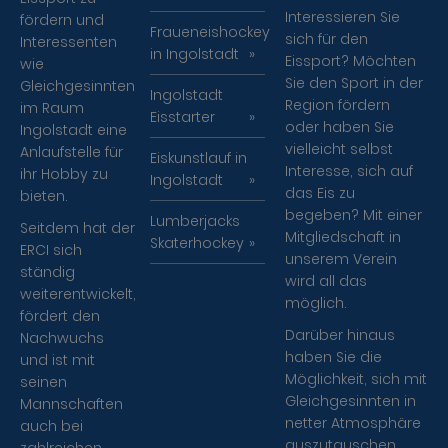
Interessieren Sie
fördern und
Fraueneishockey
sich für den
Interessenten
in Ingolstadt
Eissport? Möchten
wie
Sie den Sport in der
Gleichgesinnten
Ingolstadt
Region fördern
im Raum
Eisstarter
oder haben Sie
Ingolstadt eine
vielleicht selbst
Anlaufstelle für
Eiskunstlauf in
Interesse, sich auf
ihr Hobby zu
Ingolstadt
das Eis zu
bieten.
begeben? Mit einer
Lumberjacks
Seitdem hat der
Mitgliedschaft in
Skaterhockey
ERCI sich
unserem Verein
ständig
wird all das
weiterentwickelt,
möglich.
fördert den
Darüber hinaus
Nachwuchs
haben Sie die
und ist mit
Möglichkeit, sich mit
seinen
Gleichgesinnten in
Mannschaften
netter Atmosphäre
auch bei
auszutauschen.