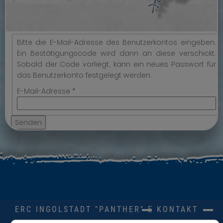
Bitte die E-Mail-Adresse des Benutzerkontos eingeben.
Ein Bestätigungscode wird dann an diese verschickt.
Sobald der Code vorliegt, kann ein neues Passwort für
das Benutzerkonto festgelegt werden.
E-Mail-Adresse
*
Senden
ERC INGOLSTADT "PANTHER" E.V.
KONTAKT