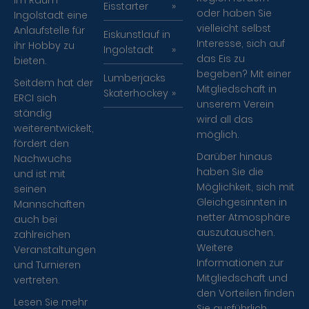
im Raum
Eisstarter
oder haben Sie
Ingolstadt eine
vielleicht selbst
Anlaufstelle für
Eiskunstlauf in
Interesse, sich auf
ihr Hobby zu
Ingolstadt
das Eis zu
bieten.
begeben? Mit einer
Lumberjacks
Seitdem hat der
Mitgliedschaft in
Skaterhockey
ERCI sich
unserem Verein
ständig
wird all das
weiterentwickelt,
möglich.
fördert den
Darüber hinaus
Nachwuchs
haben Sie die
und ist mit
Möglichkeit, sich mit
seinen
Gleichgesinnten in
Mannschaften
netter Atmosphäre
auch bei
auszutauschen.
zahlreichen
Weitere
Veranstaltungen
Informationen zur
und Turnieren
Mitgliedschaft und
vertreten.
den Vorteilen finden
Lesen Sie mehr
Sie ausführlich